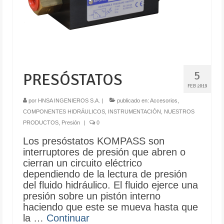
5
PRESÓSTATOS
FEB 2019
por
HNSA INGENIEROS S.A.
|
publicado en:
Accesorios
,
COMPONENTES HIDRÁULICOS
,
INSTRUMENTACIÓN
,
NUESTROS
PRODUCTOS
,
Presión
|
0
Los presóstatos KOMPASS son
interruptores de presión que abren o
cierran un circuito eléctrico
dependiendo de la lectura de presión
del fluido hidráulico. El fluido ejerce una
presión sobre un pistón interno
haciendo que este se mueva hasta que
la …
Continuar