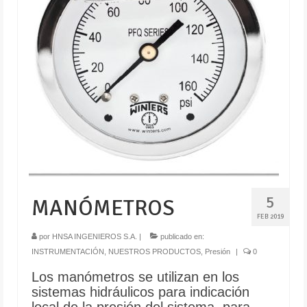
5
MANÓMETROS
FEB 2019
por
HNSA INGENIEROS S.A.
|
publicado en:
INSTRUMENTACIÓN
,
NUESTROS PRODUCTOS
,
Presión
|
0
Los manómetros se utilizan en los
sistemas hidráulicos para indicación
local de la presión del sistema, para